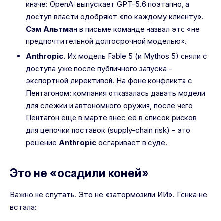
иначе: OpenAI выпускает GPT-5.6 поэтапно, а
доступ власти одобряют «по каждому клиенту».
Сэм Альтман
в письме команде назвал это «не
предпочтительной долгосрочной моделью».
Anthropic.
Их модель Fable 5 (и Mythos 5) сняли с
доступа уже после публичного запуска -
экспортной директивой. На фоне конфликта с
Пентагоном: компания отказалась давать модели
для слежки и автономного оружия, после чего
Пентагон ещё в марте внёс её в список рисков
для цепочки поставок (supply-chain risk) - это
решение
Anthropic
оспаривает в суде.
Это не «осадили коней»
Важно не спутать. Это не «затормозили ИИ». Гонка не
встала: