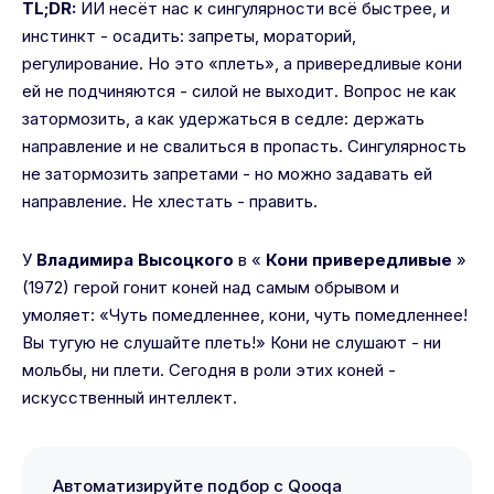
TL;DR:
ИИ несёт нас к сингулярности всё быстрее, и
инстинкт - осадить: запреты, мораторий,
регулирование. Но это «плеть», а привередливые кони
ей не подчиняются - силой не выходит. Вопрос не как
затормозить, а как удержаться в седле: держать
направление и не свалиться в пропасть. Сингулярность
не затормозить запретами - но можно задавать ей
направление. Не хлестать - править.
У
Владимира Высоцкого
в «
Кони привередливые
»
(1972) герой гонит коней над самым обрывом и
умоляет: «Чуть помедленнее, кони, чуть помедленнее!
Вы тугую не слушайте плеть!» Кони не слушают - ни
мольбы, ни плети. Сегодня в роли этих коней -
искусственный интеллект.
Автоматизируйте подбор с Qooqa