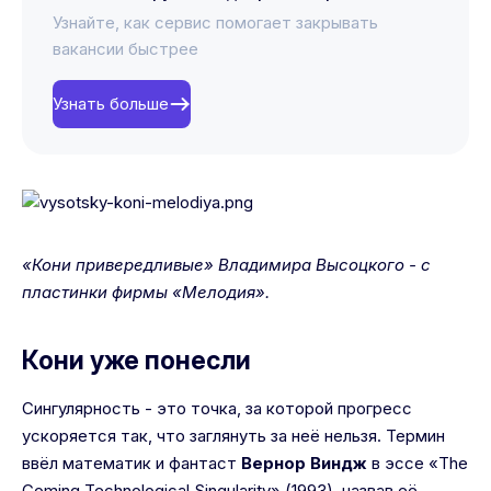
Узнайте, как сервис помогает закрывать
вакансии быстрее
Узнать больше
«Кони привередливые» Владимира Высоцкого - с
пластинки фирмы «Мелодия».
Кони уже понесли
Сингулярность - это точка, за которой прогресс
ускоряется так, что заглянуть за неё нельзя. Термин
ввёл математик и фантаст
Вернор Виндж
в эссе «The
Coming Technological Singularity» (1993), назвав её