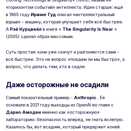
«горизонтом событий» интеллекта. Идея старше: ещё
в 1965 году
Ирвинг Гуд
описал «интеллектуальный
взрыв» - машину, которая улучшает себя всё быстрее.
А
Рэй Курцвейл
в книге «
The Singularity Is Near
»
(2005) сделал образ массовым.
Суть простая: кони уже скачут и разгоняются сами -
всё быстрее. Это не вопрос «поедем ли мы быстро», а
вопрос, что делать тем, кто в седле.
Даже осторожные не осадили
Самый показательный пример -
Anthropic
. Её
основали в 2021 году выходцы из OpenAI во главе с
Дарио Амодеи
именно как «осторожную»
лабораторию: безопасность вперёд, не гнать вслепую.
Казалось бы, вот всадник, который придержит коней.