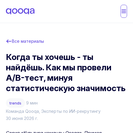
Все материалы
Когда ты хочешь - ты
найдёшь. Как мы провели
A/B-тест, минуя
статистическую значимость
9 мин
trends
Команда Qooqa
, Эксперты по ИИ-рекрутингу
30 июня 2026 г.
Серия «Культура команды Qooqa». Пример