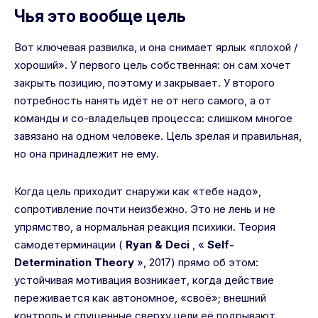
Чья это вообще цель
Вот ключевая развилка, и она снимает ярлык «плохой /
хороший». У первого цель собственная: он сам хочет
закрыть позицию, поэтому и закрывает. У второго
потребность нанять идёт не от него самого, а от
команды и со-владельцев процесса: слишком многое
завязано на одном человеке. Цель зрелая и правильная,
но она принадлежит не ему.
Когда цель приходит снаружи как «тебе надо»,
сопротивление почти неизбежно. Это не лень и не
упрямство, а нормальная реакция психики. Теория
самодетерминации (
Ryan & Deci
, «
Self-
Determination Theory
», 2017) прямо об этом:
устойчивая мотивация возникает, когда действие
переживается как автономное, «своё»; внешний
контроль и спущенные сверху цели её подрывают.