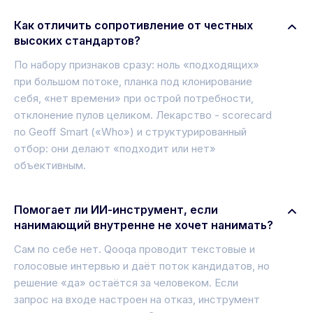
Как отличить сопротивление от честных
высоких стандартов?
По набору признаков сразу: ноль «подходящих»
при большом потоке, планка под клонирование
себя, «нет времени» при острой потребности,
отклонение пулов целиком. Лекарство - scorecard
по Geoff Smart («Who») и структурированный
отбор: они делают «подходит или нет»
объективным.
Помогает ли ИИ-инструмент, если
нанимающий внутренне не хочет нанимать?
Сам по себе нет. Qooqa проводит текстовые и
голосовые интервью и даёт поток кандидатов, но
решение «да» остаётся за человеком. Если
запрос на входе настроен на отказ, инструмент