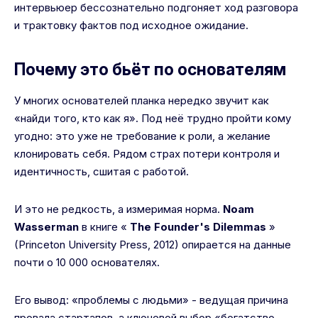
интервьюер бессознательно подгоняет ход разговора
и трактовку фактов под исходное ожидание.
Почему это бьёт по основателям
У многих основателей планка нередко звучит как
«найди того, кто как я». Под неё трудно пройти кому
угодно: это уже не требование к роли, а желание
клонировать себя. Рядом страх потери контроля и
идентичность, сшитая с работой.
И это не редкость, а измеримая норма.
Noam
Wasserman
в книге «
The Founder's Dilemmas
»
(Princeton University Press, 2012) опирается на данные
почти о 10 000 основателях.
Его вывод: «проблемы с людьми» - ведущая причина
провала стартапов, а ключевой выбор «богатство