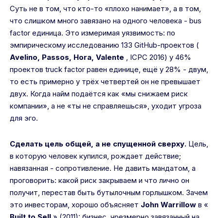
Суть не в том, что кто-то «плохо нанимает», а в том,
что слишком много завязано на одного человека - bus
factor единица. Это измеримая уязвимость: по
эмпирическому исследованию 133 GitHub-проектов (
Avelino, Passos, Hora, Valente
, ICPC 2016) у 46%
проектов truck factor равен единице, ещё у 28% - двум,
то есть примерно у трёх четвертей он не превышает
двух. Когда найм подаётся как «мы снижаем риск
компании», а не «ты не справляешься», уходит угроза
для эго.
Сделать цель общей, а не спущенной сверху.
Цель,
в которую человек купился, рождает действие;
навязанная - сопротивление. Не давить мандатом, а
проговорить: какой риск закрываем и что лично он
получит, перестав быть бутылочным горлышком. Зачем
это инвесторам, хорошо объясняет
John Warrillow
в «
Built to Sell
» (2011): бизнес, чрезмерно завязанный на