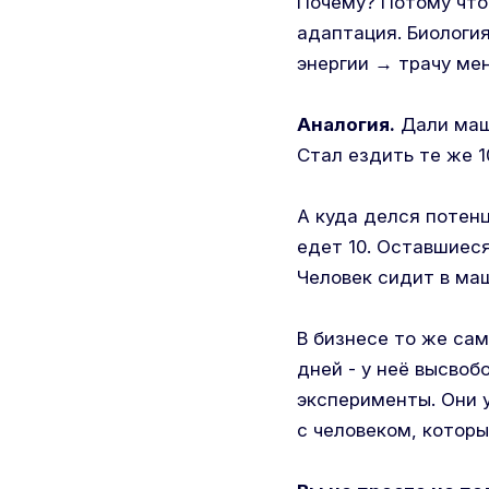
Почему? Потому что 
адаптация. Биологи
энергии → трачу ме
Аналогия.
Дали маши
Стал ездить те же 1
А куда делся потенц
едет 10. Оставшиеся
Человек сидит в маш
В бизнесе то же сам
дней - у неё высвобо
эксперименты. Они 
с человеком, которы