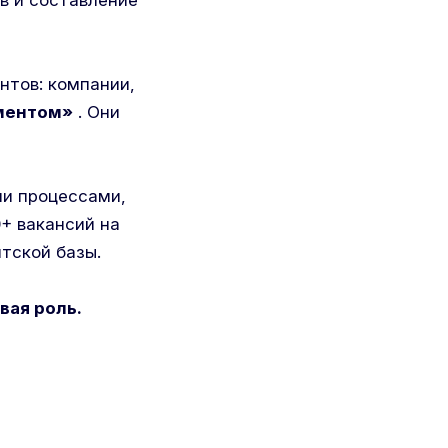
ов и составление
нтов: компании,
ументом»
. Они
ми процессами,
+ вакансий на
нтской базы.
вая роль.