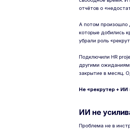
свободное время. И 
отчётов о «недоста
А потом произошло д
которые добились к
убрали роль «рекрут
Подключили HR proj
другими ожиданиями
закрытие в месяц. О
Не «рекрутер + ИИ 
ИИ не усилив
Проблема не в инстр