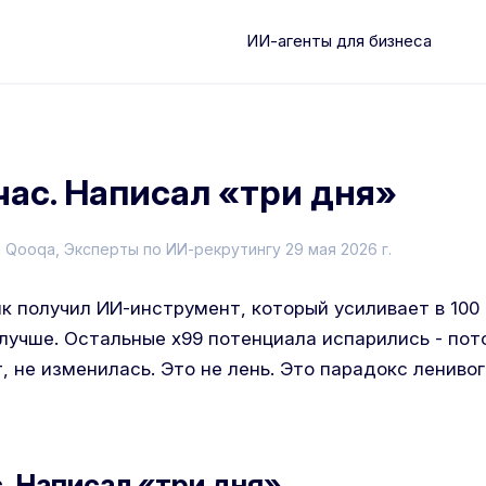
ИИ-агенты для бизнеса
час. Написал «три дня»
 Qooqa
, Эксперты по ИИ-рекрутингу
29 мая 2026 г.
к получил ИИ-инструмент, который усиливает в 100 
лучше. Остальные x99 потенциала испарились - пот
, не изменилась. Это не лень. Это парадокс ленивог
с. Написал «три дня»