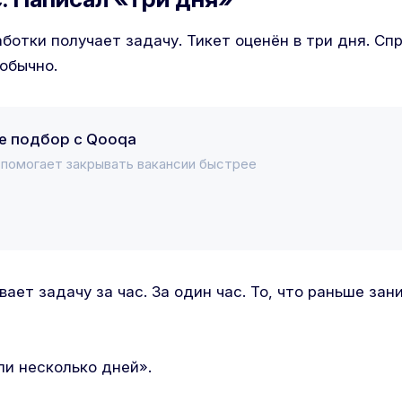
отки получает задачу. Тикет оценён в три дня. Сп
 обычно.
е подбор с Qooqa
с помогает закрывать вакансии быстрее
ает задачу за час. За один час. То, что раньше зан
ли несколько дней».