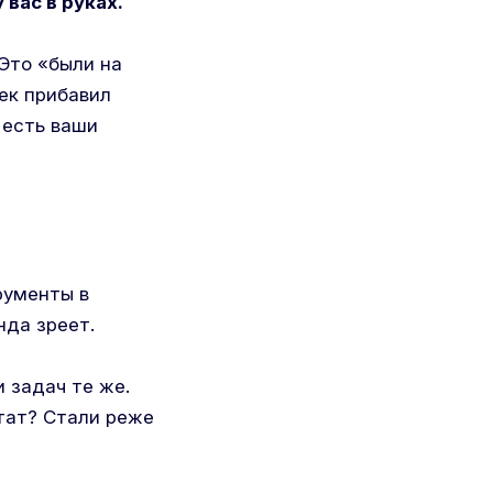
 вас в руках.
 Это «были на
век прибавил
 есть ваши
рументы в
нда зреет.
 задач те же.
ьтат? Стали реже