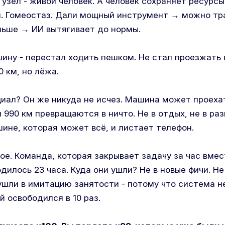
узел - живой человек. А человек сохраняет ресурсы.
я. Гомеостаз. Дали мощный инструмент → можно т
ньше → ИИ вытягивает до нормы.
ну - перестал ходить пешком. Не стал проезжать в
0 км, но лёжа.
иал? Он же никуда не исчез. Машина может проехат
 990 км превращаются в ничто. Не в отдых, не в разв
ине, которая может всё, и листает телефон.
ое. Команда, которая закрывает задачу за час вмес
дилось 23 часа. Куда они ушли? Не в новые фичи. Не
ушли в имитацию занятости - потому что система не
й освободился в 10 раз.