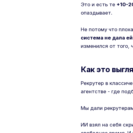
Это и есть те
+10-
опаздывает.
Не потому что плоха
система не дала ей
изменился от того, 
Как это выгл
Рекрутер в классич
агентстве - где под
Мы дали рекрутерам 
ИИ взял на себя скр