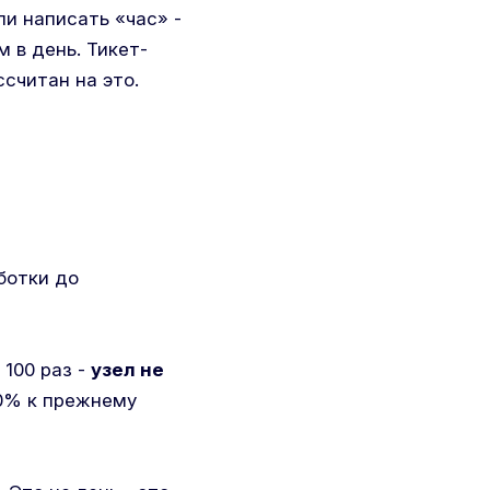
ли написать «час» -
 в день. Тикет-
ссчитан на это.
ботки до
 100 раз -
узел не
20% к прежнему