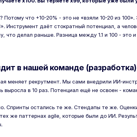
лучаете x100. Вы теряете x99, которые уже были у
? Потому что +10-20% - это не «взяли 10-20 из 100».
.1». Инструмент даёт стократный потенциал, а чело
, что делал раньше. Разница между 1.1 и 100 - это и
ядит в нашей команде (разработка)
рая меняет рекрутмент. Мы сами внедрили ИИ-инст
ь выросла в 10 раз. Потенциал ещё не освоен - кома
о. Спринты остались те же. Стендапы те же. Оценки
тех же паттернах agile, которые были до ИИ. Резул
.