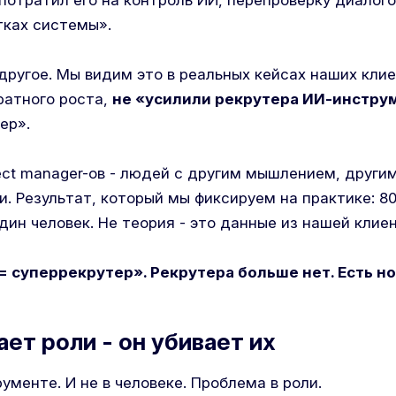
потратил его на контроль ИИ, перепроверку диалог
тках системы».
ругое. Мы видим это в реальных кейсах наших клие
ратного роста,
не «усилили рекрутера ИИ-инстр
ер».
ect manager-ов - людей с другим мышлением, други
. Результат, который мы фиксируем на практике: 80
дин человек. Не теория - это данные из нашей клие
= суперрекрутер». Рекрутера больше нет. Есть но
ает роли - он убивает их
ументе. И не в человеке. Проблема в роли.