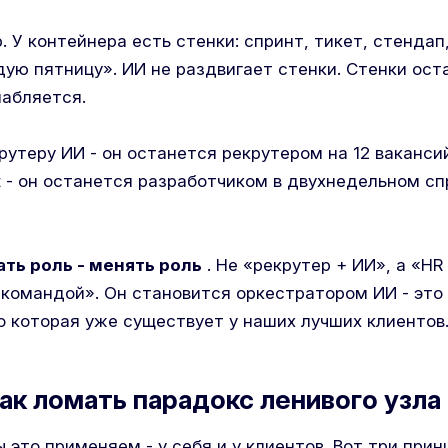
. У контейнера есть стенки: спринт, тикет, стендап,
ую пятницу». ИИ не раздвигает стенки. Стенки ост
лабляется.
утеру ИИ - он останется рекрутером на 12 ваканси
t - он останется разработчиком в двухнедельном сп
ать роль - менять роль
. Не «рекрутер + ИИ», а «HR
 командой». Он становится оркестратором ИИ - это
о которая уже существует у наших лучших клиентов
ак ломать парадокс ленивого узла
 это применяем - у себя и у клиентов. Вот три при