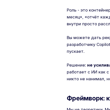
Роль - это контейнер
месяц», «отчёт кажд
внутри просто расс
Вы можете дать рекр
разработчику Copilo
пускает.
Решение:
не усилив
работает с ИИ как с
никто не нанимал, н
Фреймворк: к
Мы не теоретики. Мы