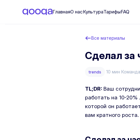
Главная
О нас
Культура
Тарифы
FAQ
Все материалы
Сделал за 
10 мин
Команда
trends
TL;DR:
Ваш сотрудни
работать на 10-20% 
которой он работает
вам кратного роста.
Сделал за ча